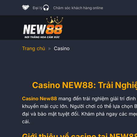
Bỏ
Đại lý
Chăm sóc khách hàng online
qua
nội
dung
Trang chủ
»
Casino
Casino NEW88: Trải Nghi
Casino New88
mang đến trải nghiệm giải trí đỉnh 
khuyến mãi cực lớn. Người chơi có thể lựa chọn B
đại và bảo mật tuyệt đối. Khám phá ngay các mẹo
cái.
Giới thiệu về casino tại NEW8