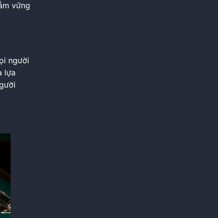
nắm vững
ọi người
à lựa
người