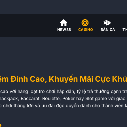
NEW88
CASINO
BẮN CÁ
T
ệm Đỉnh Cao, Khuyến Mãi Cực Kh
cao với hàng loạt trò chơi hấp dẫn, tỷ lệ trả thưởng cạnh t
lackjack, Baccarat, Roulette, Poker hay Slot game với giao 
 chơi thắng lớn và ưu đãi độc quyền dành cho thành viên t
8