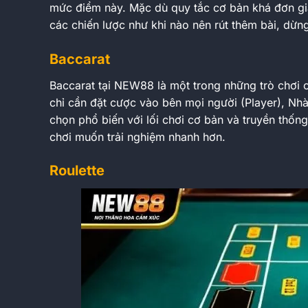
mức điểm này. Mặc dù quy tắc cơ bản khá đơn gi
các chiến lược như khi nào nên rút thêm bài, dừng
Baccarat
Baccarat tại NEW88 là một trong những trò chơi c
chỉ cần đặt cược vào bên mọi người (Player), Nhà 
chọn phổ biến với lối chơi cơ bản và truyền thốn
chơi muốn trải nghiệm nhanh hơn.
Roulette