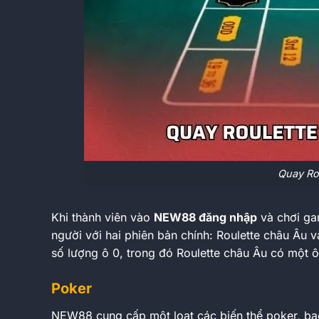
Quay Rou
Khi thành viên vào
NEW88 đăng nhập
và chơi ga
người với hai phiên bản chính: Roulette châu Âu 
số lượng ô 0, trong đó Roulette châu Âu có một 
Poker
NEW88 cung cấp một loạt các biến thể poker, ba