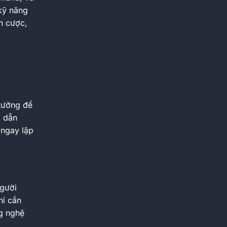
 kỹ năng
ên cược,
 tưởng để
g dẫn
 ngay lập
Người
hỉ cần
ng nghệ