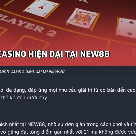
sảnh casino hiện đại tại NEW88
i đa dạng, đáp ứng mọi nhu cầu giải trí từ cơ bản đến cao
ó thể kể đến dưới đây.
hích nhất tại NEW88, nhờ sự đơn giản trong cách chơi và tí
i, cố gắng đạt tổng điểm gần nhất với 21 mà không được vư