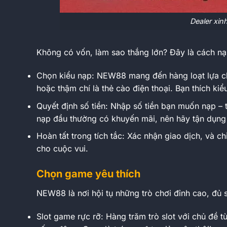
Dealer xin
Không có vốn, làm sao thắng lớn? Đây là cách nạp
Chọn kiểu nạp: NEW88 mang đến hàng loạt lựa ch
hoặc thậm chí là thẻ cào điện thoại. Bạn thích kiể
Quyết định số tiền: Nhập số tiền bạn muốn nạp – t
nạp đầu thường có khuyến mãi, nên hãy tận dụng 
Hoàn tất trong tích tắc: Xác nhận giao dịch, và c
cho cuộc vui.
Chọn game yêu thích
NEW88 là nơi hội tụ những trò chơi đỉnh cao, đủ
Slot game rực rỡ: Hàng trăm trò slot với chủ đề t