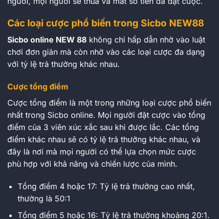
người, mọi người sẽ thua và mất số tiền đã đặt cược.
Các loại cược phổ biến trong Sicbo NEW88
Sicbo online NEW 88
không chỉ hấp dẫn nhờ vào luật
chơi đơn giản mà còn nhờ vào các loại cược đa dạng
với tỷ lệ trả thưởng khác nhau.
Cược tổng điểm
Cược tổng điểm là một trong những loại cược phổ biến
nhất trong Sicbo online. Mọi người đặt cược vào tổng
điểm của 3 viên xúc xắc sau khi được lắc. Các tổng
điểm khác nhau sẽ có tỷ lệ trả thưởng khác nhau, và
đây là nơi mà mọi người có thể lựa chọn mức cược
phù hợp với khả năng và chiến lược của mình.
Tổng điểm 4 hoặc 17: Tỷ lệ trả thưởng cao nhất,
thường là 50:1
Tổng điểm 5 hoặc 16: Tỷ lệ trả thưởng khoảng 20:1.