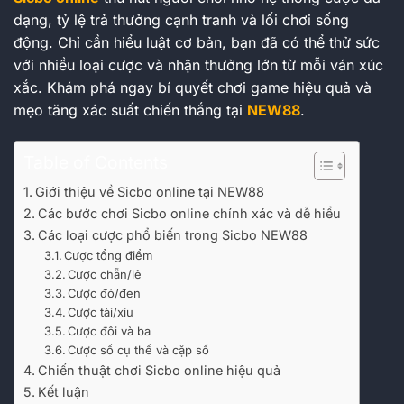
dạng, tỷ lệ trả thưởng cạnh tranh và lối chơi sống
động. Chỉ cần hiểu luật cơ bản, bạn đã có thể thử sức
với nhiều loại cược và nhận thưởng lớn từ mỗi ván xúc
xắc. Khám phá ngay bí quyết chơi game hiệu quả và
mẹo tăng xác suất chiến thắng tại
NEW88
.
Table of Contents
Giới thiệu về Sicbo online tại NEW88
Các bước chơi Sicbo online chính xác và dễ hiểu
Các loại cược phổ biến trong Sicbo NEW88
Cược tổng điểm
Cược chẵn/lẻ
Cược đỏ/đen
Cược tài/xỉu
Cược đôi và ba
Cược số cụ thể và cặp số
Chiến thuật chơi Sicbo online hiệu quả
Kết luận