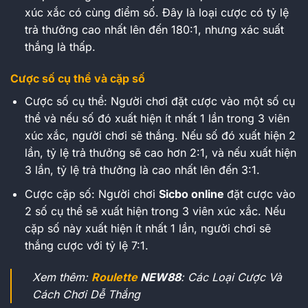
xúc xắc có cùng điểm số. Đây là loại cược có tỷ lệ
trả thưởng cao nhất lên đến 180:1, nhưng xác suất
thắng là thấp.
Cược số cụ thể và cặp số
Cược số cụ thể: Người chơi đặt cược vào một số cụ
thể và nếu số đó xuất hiện ít nhất 1 lần trong 3 viên
xúc xắc, người chơi sẽ thắng. Nếu số đó xuất hiện 2
lần, tỷ lệ trả thưởng sẽ cao hơn 2:1, và nếu xuất hiện
3 lần, tỷ lệ trả thưởng là cao nhất lên đến 3:1.
Cược cặp số: Người chơi
Sicbo online
đặt cược vào
2 số cụ thể sẽ xuất hiện trong 3 viên xúc xắc. Nếu
cặp số này xuất hiện ít nhất 1 lần, người chơi sẽ
thắng cược với tỷ lệ 7:1.
Xem thêm:
Roulette
NEW88
: Các Loại Cược Và
Cách Chơi Dễ Thắng