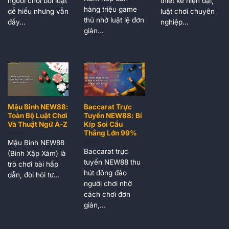
người chơi bởi luật
thiết kế hiện đại,
hàng triệu game
dễ hiểu nhưng vẫn
luật chơi chuyên
thủ nhờ luật lệ đơn
đầy...
nghiệp...
giản...
Mậu Binh NEW88:
Baccarat Trực
Toàn Bộ Luật Chơi
Tuyến NEW88: Bí
Và Thuật Ngữ A-Z
Kíp Soi Cầu
Thắng Lớn 99%
Mậu Binh NEW88
Baccarat trực
(Binh Xập Xám) là
tuyến NEW88 thu
trò chơi bài hấp
hút đông đảo
dẫn, đòi hỏi tư...
người chơi nhờ
cách chơi đơn
giản,...