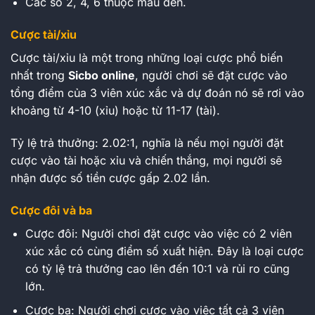
Các số 2, 4, 6 thuộc màu đen.
Cược tài/xỉu
Cược tài/xỉu là một trong những loại cược phổ biến
nhất trong
Sicbo online
, người chơi sẽ đặt cược vào
tổng điểm của 3 viên xúc xắc và dự đoán nó sẽ rơi vào
khoảng từ 4-10 (xỉu) hoặc từ 11-17 (tài).
Tỷ lệ trả thưởng: 2.02:1, nghĩa là nếu mọi người đặt
cược vào tài hoặc xỉu và chiến thắng, mọi người sẽ
nhận được số tiền cược gấp 2.02 lần.
Cược đôi và ba
Cược đôi: Người chơi đặt cược vào việc có 2 viên
xúc xắc có cùng điểm số xuất hiện. Đây là loại cược
có tỷ lệ trả thưởng cao lên đến 10:1 và rủi ro cũng
lớn.
Cược ba: Người chơi cược vào việc tất cả 3 viên