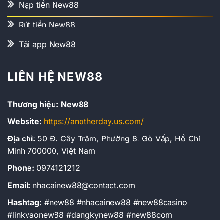
Nạp tiền New88
Rút tiền New88
Tải app New88
LIÊN HỆ NEW88
Thương hiệu:
New88
Website:
https://anotherday.us.com/
Địa chỉ:
50 Đ. Cây Trâm, Phường 8, Gò Vấp, Hồ Chí
Minh 700000, Việt Nam
Phone:
0974121212
Email:
nhacainew88@contact.com
Hashtag:
#new88 #nhacainew88 #new88casino
#linkvaonew88 #dangkynew88 #new88com