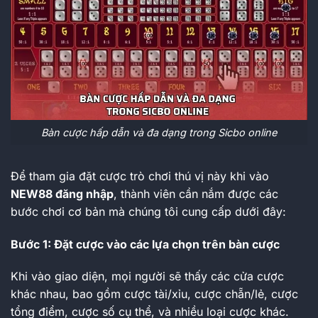
Bàn cược hấp dẫn và đa dạng trong Sicbo online
Để tham gia đặt cược trò chơi thú vị này khi vào
NEW88 đăng nhập
, thành viên cần nắm được các
bước chơi cơ bản mà chúng tôi cung cấp dưới đây:
Bước 1: Đặt cược vào các lựa chọn trên bàn cược
Khi vào giao diện, mọi người sẽ thấy các cửa cược
khác nhau, bao gồm cược tài/xỉu, cược chẵn/lẻ, cược
tổng điểm, cược số cụ thể, và nhiều loại cược khác.