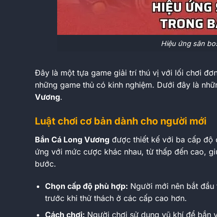
Hiệu ứng săn bo
Đây là một tựa game giải trí thú vị với lối chơi 
những game thủ có kinh nghiệm. Dưới đây là nhữ
Vương
.
Luật chơi cơ bản dành cho người mới
Bắn Cá Long Vương
được thiết kế với ba cấp độ
ứng với mức cược khác nhau, từ thấp đến cao, gi
bước.
Chọn cấp độ phù hợp:
Người mới nên bắt đầu t
trước khi thử thách ở các cấp cao hơn.
Cách chơi:
Người chơi sử dụng vũ khí để bắn và 