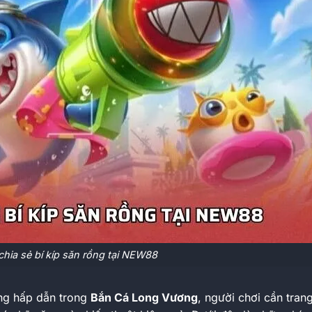
hia sẻ bí kíp săn rồng tại NEW88
ng hấp dẫn trong
Bắn Cá Long Vương
, người chơi cần tran