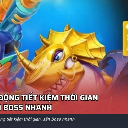
g tiết kiệm thời gian, săn boss nhanh