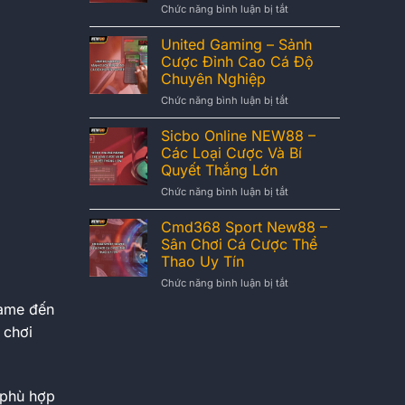
Chức năng bình luận bị tắt
ở
Chơi
Tiến
Chuẩn,
Lên
Cơ
United Gaming – Sảnh
Miền
Bản
Cược Đỉnh Cao Cá Độ
Nam
Đến
Chuyên Nghiệp
NEW88
Nâng
Chức năng bình luận bị tắt
ở
–
Cao
United
Cẩm
Gaming
Nang
Sicbo Online NEW88 –
–
Chơi
Các Loại Cược Và Bí
Sảnh
Là
Quyết Thắng Lớn
Cược
Thắng
Chức năng bình luận bị tắt
ở
Đỉnh
Cho
Sicbo
Cao
Tân
Online
Cá
Cmd368 Sport New88 –
Thủ
NEW88
Độ
Sân Chơi Cá Cược Thể
–
Chuyên
Thao Uy Tín
Các
Nghiệp
Chức năng bình luận bị tắt
ở
Loại
Cmd368
Cược
game đến
Sport
Và
New88
 chơi
Bí
–
Quyết
Sân
Thắng
Chơi
Lớn
Cá
 phù hợp