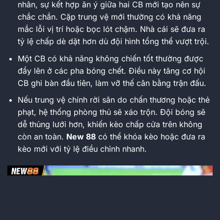
nhân, sự kết hợp ăn ý giữa hai CB mới tạo nên sự
chắc chắn. Cặp trung vệ mới thường có khả năng
mắc lỗi vị trí hoặc bọc lót chậm. Nhà cái sẽ đưa ra
tỷ lệ chấp dè dặt hơn dù đội hình tổng thể vượt trội.
Một CB có khả năng không chiến tốt thường được
đẩy lên ở các pha bóng chết. Điều này tăng cơ hội
CB ghi bàn đầu tiên, làm vỡ thế cân bằng trận đấu.
Nếu trung vệ chính rời sân do chấn thương hoặc thẻ
phạt, hệ thống phòng thủ sẽ xáo trộn. Đội bóng sẽ
dễ thủng lưới hơn, khiến kèo chấp cửa trên không
còn an toàn.
New 88
có thể khóa kèo hoặc đưa ra
kèo mới với tỷ lệ điều chỉnh nhanh.