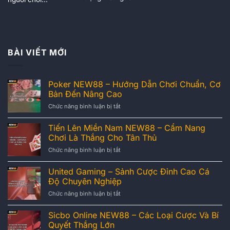
BÀI VIẾT MỚI
Poker NEW88 – Hướng Dẫn Chơi Chuẩn, Cơ
Bản Đến Nâng Cao
Chức năng bình luận bị tắt
ở
Poker
NEW88
Tiến Lên Miền Nam NEW88 – Cẩm Nang
–
Chơi Là Thắng Cho Tân Thủ
Hướng
Chức năng bình luận bị tắt
Dẫn
ở
Chơi
Tiến
Chuẩn,
Lên
United Gaming – Sảnh Cược Đỉnh Cao Cá
Cơ
Miền
Độ Chuyên Nghiệp
Bản
Nam
Chức năng bình luận bị tắt
Đến
NEW88
ở
Nâng
–
United
Cao
Cẩm
Gaming
Sicbo Online NEW88 – Các Loại Cược Và Bí
Nang
–
Quyết Thắng Lớn
Chơi
Sảnh