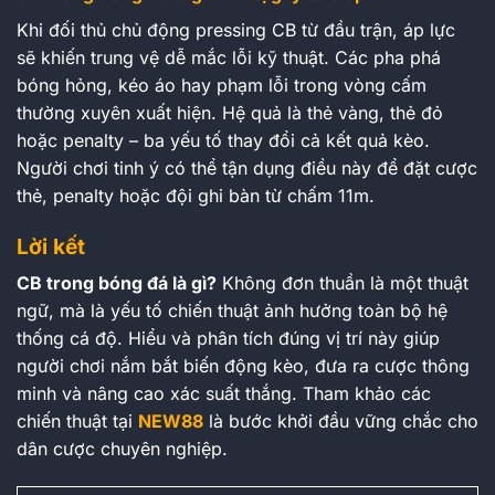
Khi đối thủ chủ động pressing CB từ đầu trận, áp lực
sẽ khiến trung vệ dễ mắc lỗi kỹ thuật. Các pha phá
bóng hỏng, kéo áo hay phạm lỗi trong vòng cấm
thường xuyên xuất hiện. Hệ quả là thẻ vàng, thẻ đỏ
hoặc penalty – ba yếu tố thay đổi cả kết quả kèo.
Người chơi tinh ý có thể tận dụng điều này để đặt cược
thẻ, penalty hoặc đội ghi bàn từ chấm 11m.
Lời kết
CB trong bóng đá là gì?
Không đơn thuần là một thuật
ngữ, mà là yếu tố chiến thuật ảnh hưởng toàn bộ hệ
thống cá độ. Hiểu và phân tích đúng vị trí này giúp
người chơi nắm bắt biến động kèo, đưa ra cược thông
minh và nâng cao xác suất thắng. Tham khảo các
chiến thuật tại
NEW88
là bước khởi đầu vững chắc cho
dân cược chuyên nghiệp.