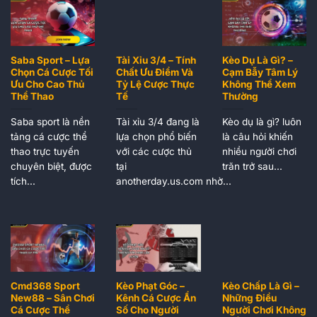
Saba Sport – Lựa
Tài Xỉu 3/4 – Tính
Kèo Dụ Là Gì? –
Chọn Cá Cược Tối
Chất Ưu Điểm Và
Cạm Bẫy Tâm Lý
Ưu Cho Cao Thủ
Tỷ Lệ Cược Thực
Không Thể Xem
Thể Thao
Tế
Thường
Saba sport là nền
Tài xỉu 3/4 đang là
Kèo dụ là gì? luôn
tảng cá cược thể
lựa chọn phổ biến
là câu hỏi khiến
thao trực tuyến
với các cược thủ
nhiều người chơi
chuyên biệt, được
tại
trăn trở sau...
tích...
anotherday.us.com nhờ...
Cmd368 Sport
Kèo Phạt Góc –
Kèo Chấp Là Gì –
New88 – Sân Chơi
Kênh Cá Cược Ẩn
Những Điều
Cá Cược Thể
Số Cho Người
Người Chơi Không