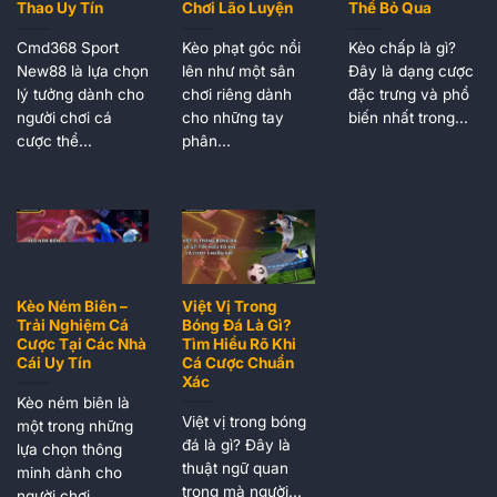
Thao Uy Tín
Chơi Lão Luyện
Thể Bỏ Qua
Cmd368 Sport
Kèo phạt góc nổi
Kèo chấp là gì?
New88 là lựa chọn
lên như một sân
Đây là dạng cược
lý tưởng dành cho
chơi riêng dành
đặc trưng và phổ
người chơi cá
cho những tay
biến nhất trong...
cược thể...
phân...
Kèo Ném Biên –
Việt Vị Trong
Trải Nghiệm Cá
Bóng Đá Là Gì?
Cược Tại Các Nhà
Tìm Hiểu Rõ Khi
Cái Uy Tín
Cá Cược Chuẩn
Xác
Kèo ném biên là
Việt vị trong bóng
một trong những
đá là gì? Đây là
lựa chọn thông
thuật ngữ quan
minh dành cho
trọng mà người...
người chơi...